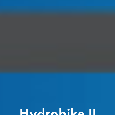
H
y
d
r
o
b
i
k
e
I
I