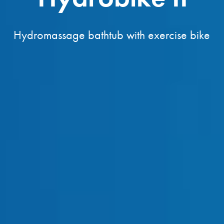
H
y
d
r
o
m
a
s
s
a
g
e
b
a
t
h
t
u
b
w
i
t
h
e
x
e
r
c
i
s
e
b
i
k
e