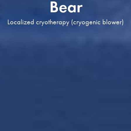
B
e
a
r
L
o
c
a
l
i
z
e
d
c
r
y
o
t
h
e
r
a
p
y
(
c
r
y
o
g
e
n
i
c
b
l
o
w
e
r
)