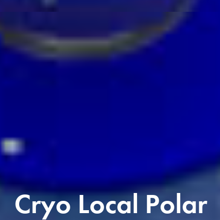
C
r
y
o
L
o
c
a
l
P
o
l
a
r